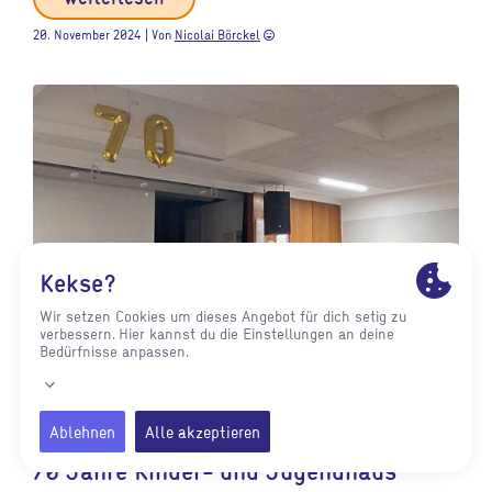
20. November 2024 | Von
Nicolai Börckel
sentiment_very_satisfied
70 Jahre Kinder- und Jugendhaus