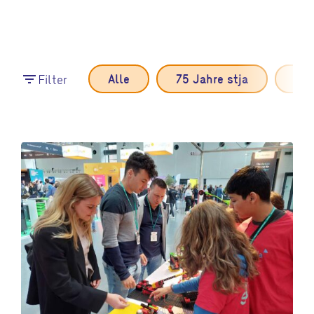
Filter
Alle
75 Jahre stja
Eve
filter_list