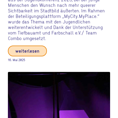
Menschen den Wunsch nach mehr queerer
Sichtbarkeit im Stadtbild äußerten. Im Rahmen
der Beteiligungsplattform „MyCity.MyPlace.“
wurde das Thema mit den Jugendlichen
weiterentwickelt und Dank der Unterstützung
vom Tiefbauamt und Farbschall e.V./ Team
Combo umgesetzt.
weiterlesen
16. Mai 2025