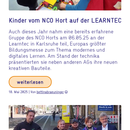
Kinder vom NCO Hort auf der LEARNTEC
Auch dieses Jahr nahm eine bereits erfahrene
Gruppe des NCO Horts am 06.05.25 an der
Learntec in Karlsruhe teil, Europas größter
Bildungsmesse zum Thema modernes und
digitales Lernen. Am Stand der technika
präsentierten sie neben anderen AGs ihre neuen
kreativen Bauteile.
weiterlesen
18. Mai 2025 | Von
bettinabraeuninger
sentiment_very_satisfied