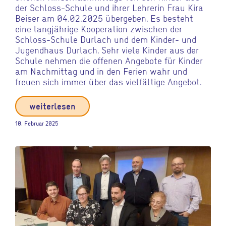
der Schloss-Schule und ihrer Lehrerin Frau Kira
Beiser am 04.02.2025 übergeben. Es besteht
eine langjährige Kooperation zwischen der
Schloss-Schule Durlach und dem Kinder- und
Jugendhaus Durlach. Sehr viele Kinder aus der
Schule nehmen die offenen Angebote für Kinder
am Nachmittag und in den Ferien wahr und
freuen sich immer über das vielfältige Angebot.
weiterlesen
10. Februar 2025