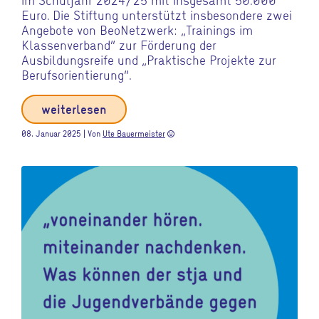
Euro. Die Stiftung unterstützt insbesondere zwei
Angebote von BeoNetzwerk: „Trainings im
Klassenverband“ zur Förderung der
Ausbildungsreife und „Praktische Projekte zur
Berufsorientierung“.
weiterlesen
08. Januar 2025 | Von
Ute Bauermeister
sentiment_very_satisfied