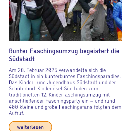
Bunter Faschingsumzug begeistert die
Südstadt
Am 28. Februar 2025 verwandelte sich die
Südstadt in ein kunterbuntes Faschingsparadies.
Das Kinder- und Jugendhaus Südstadt und der
Schülerhort Kinderinsel Süd luden zum
traditionellen 12. Kinderfaschingsumzug mit
anschließender Faschingsparty ein – und rund
400 kleine und große Faschingsfans folgten dem
Aufruf.
weiterlesen