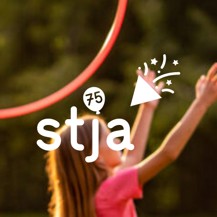
Möglichkeiten
Mitmachen!
Spenden
Presse
Veröffentlichungen
Kontakt
Vermietungen