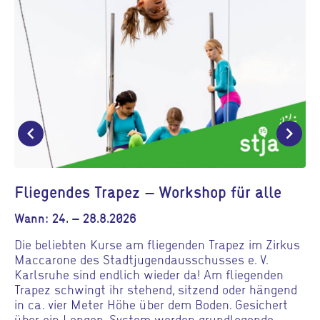
chevron_left
chevron_right
Fliegendes Trapez – Workshop für alle
Wann: 24. – 28.8.2026
Die beliebten Kurse am fliegenden Trapez im Zirkus
Maccarone des Stadtjugendausschusses e. V.
Karlsruhe sind endlich wieder da! Am fliegenden
Trapez schwingt ihr stehend, sitzend oder hängend
in ca. vier Meter Höhe über dem Boden. Gesichert
über ein Longen-System werden grundlegende