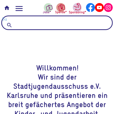
home
search
Willkommen!
Wir sind der
Stadtjugendausschuss e.V.
Karlsruhe und präsentieren ein
breit gefächertes Angebot der
Kinder- und Jugendarbeit.