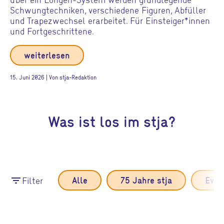
Schwungtechniken, verschiedene Figuren, Abfüller
und Trapezwechsel erarbeitet. Für Einsteiger*innen
und Fortgeschrittene.
weiterlesen
15. Juni 2026 | Von stja-Redaktion
Was ist los im stja?
Filter
Alle
75 Jahre stja
Even
filter_list