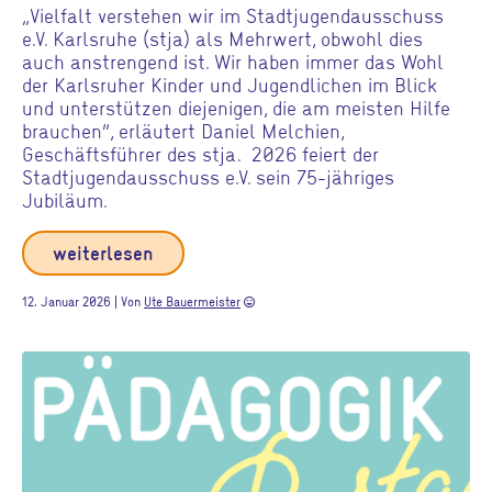
„Vielfalt verstehen wir im Stadtjugendausschuss
e.V. Karlsruhe (stja) als Mehrwert, obwohl dies
auch anstrengend ist. Wir haben immer das Wohl
der Karlsruher Kinder und Jugendlichen im Blick
und unterstützen diejenigen, die am meisten Hilfe
brauchen“, erläutert Daniel Melchien,
Geschäftsführer des stja. 2026 feiert der
Stadtjugendausschuss e.V. sein 75-jähriges
Jubiläum.
weiterlesen
12. Januar 2026 | Von
Ute Bauermeister
sentiment_very_satisfied