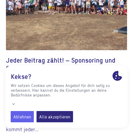
Jeder Beitrag zählt! – Sponsoring und
Spenden, die Wirkung zeigen!
Strahlende Kinderaugen, Jugendliche, die
zuversichtlich Demokratie gestalten, Möglichkeiten
frei zu spielen, unvergessliche Ferien: Dafür steht
der Stadtjugendausschuss e. V. Karlsruhe, der
nächstes Jahr sein 75-jähriges Jubiläum feiert.
Mit Sponsoring und Spenden Wirkung zeigen
Sponsor*in werden: stja.de/sponsoring75
Spender*in werden: stja.de/spenden/ „Bei uns
kommt jeder…