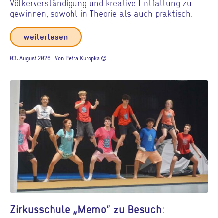
Völkerverständigung und kreative Entfaltung zu
gewinnen, sowohl in Theorie als auch praktisch.
weiterlesen
03. August 2026 | Von
Petra Kuropka
sentiment_very_satisfied
Zirkusschule „Memo“ zu Besuch: