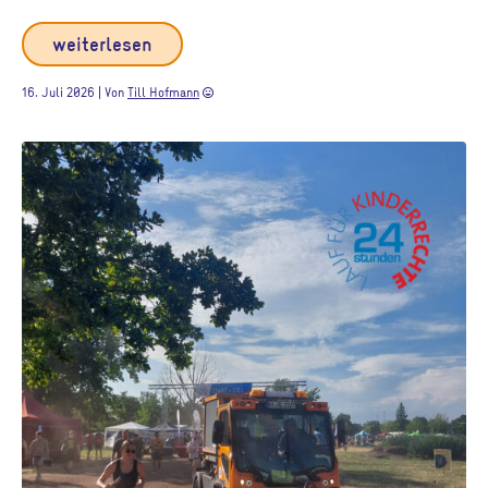
weiterlesen
16. Juli 2026 | Von
Till Hofmann
sentiment_very_satisfied