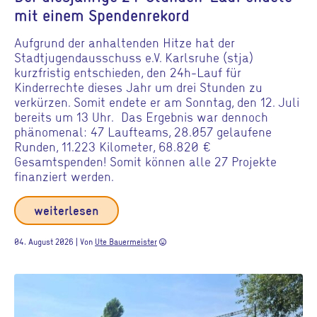
mit einem Spendenrekord
Aufgrund der anhaltenden Hitze hat der
Stadtjugendausschuss e.V. Karlsruhe (stja)
kurzfristig entschieden, den 24h-Lauf für
Kinderrechte dieses Jahr um drei Stunden zu
verkürzen. Somit endete er am Sonntag, den 12. Juli
bereits um 13 Uhr. Das Ergebnis war dennoch
phänomenal: 47 Laufteams, 28.057 gelaufene
Runden, 11.223 Kilometer, 68.820 €
Gesamtspenden! Somit können alle 27 Projekte
finanziert werden.
weiterlesen
04. August 2026 | Von
Ute Bauermeister
sentiment_very_satisfied