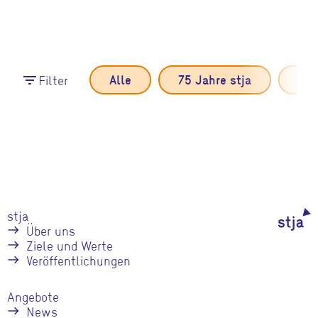
Filter
Alle
75 Jahre stja
Eve
filter_list
stja
Über uns
Ziele und Werte
Veröffentlichungen
Angebote
News