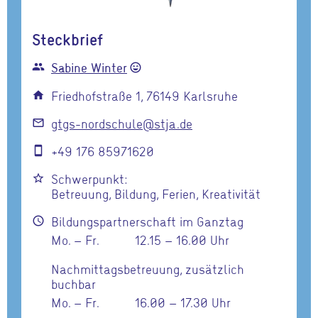
Steckbrief
Sabine Winter
group
sentiment_very_satisfied
Friedhofstraße 1, 76149 Karlsruhe
home
gtgs-nordschule@stja.de
mail_outline
+49 176 85971620
smartphone
Schwerpunkt:
star_border
Betreuung, Bildung, Ferien, Kreativität
Bildungspartnerschaft im Ganztag
schedule
Mo. – Fr.
12.15 – 16.00 Uhr
Nachmittagsbetreuung, zusätzlich
buchbar
Mo. – Fr.
16.00 – 17.30 Uhr