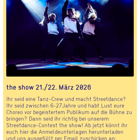
the show 21./22. März 2026
Ihr seid eine Tanz-Crew und macht Streetdance?
Ihr seid zwischen 6-27Jahre und habt Lust eure
Choreo vor begeistertem Publikum auf die Bühne zu
bringen? Dann seid ihr richtig bei unserem
Streetdance-Contest the show! Ab jetzt könnt ihr
euch hier die Anmeldeunterlagen herunterladen
und uns ausgefüllt per Email zuschicken an: