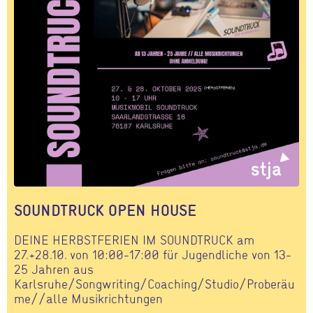
SOUNDTRUCK OPEN HOUSE
DEINE HERBSTFERIEN IM SOUNDTRUCK am
27.+28.10. von 10:00-17:00 für Jugendliche von 13-
25 Jahren aus
Karlsruhe/Songwriting/Coaching/Studio/Proberäu
me//alle Musikrichtungen