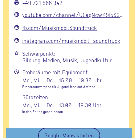
+49 721 566 342
print
youtube.com/channel/UCagNcwK9i5S9AgaIdub7RJA
language
fb.com/MusikmobilSoundtruck
face
instagram.com/musikmobil_soundtruck
face
Schwerpunkt:
star_border
Bildung, Medien, Musik, Jugendkultur
Proberäume mit Equipment
schedule
Mo., Mi. – Do.
15.00 – 19.30 Uhr
Proberaumvergabe für Jugendliche auf Anfrage
Bürozeiten
Mo., Mi. – Do.
13.00 – 19.30 Uhr
In den Ferien geschlossen
Google Maps starten