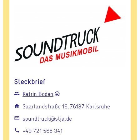
Steckbrief
Katrin Boden
group
sentiment_very_satisfied
Saarlandstraße 16, 76187 Karlsruhe
home
soundtruck@stja.de
mail_outline
+49 721 566 341
call