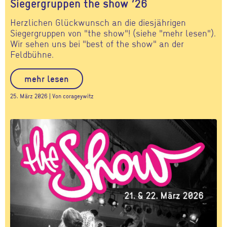
Siegergruppen the show ’26
Herzlichen Glückwunsch an die diesjährigen
Siegergruppen von "the show"! (siehe "mehr lesen").
Wir sehen uns bei "best of the show" an der
Feldbühne.
mehr lesen
25. März 2026 | Von corageywitz