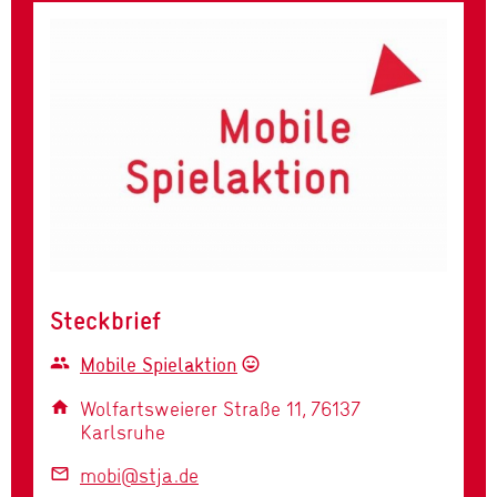
Steckbrief
Mobile Spielaktion
group
sentiment_very_satisfied
Wolfartsweierer Straße 11, 76137
home
Karlsruhe
mobi@stja.de
mail_outline