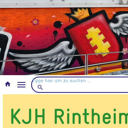
Jahresübersic
Möglichkeiten
Mitmachen!
Veröffentlich
home
search
KJH Rinthei