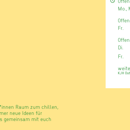
Offen
schedule
Mo., 
Offen
Fr.
Offen
Di.
Fr.
weite
KJH Ost
d*innen Raum zum chillen,
mmer neue Ideen für
r es gemeinsam mit euch