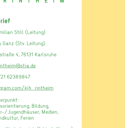
rief
ilian Still (Leitung)
 Ganz (Stv. Leitung)
straße 4, 76131 Karlsruhe
intheim@stja.de
721 62389847
agram.com/kjh_rintheim
erpunkt:
sorientierung, Bildung,
er-/Jugendhäuser, Medien,
dkultur, Ferien