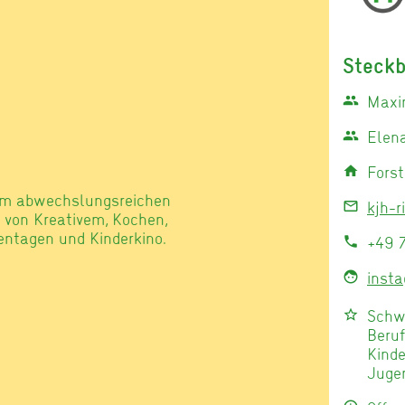
Steckb
Maxim
group
Elena
group
Forst
home
erem abwechslungsreichen
kjh-r
mail_outline
von Kreativem, Kochen,
entagen und Kinderkino.
+49 
call
inst
face
Schw
star_border
Beruf
Kind
Jugen