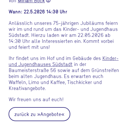
Von
Miriam Bock
sentiment_very_satisfied
Wann: 22.5.2026 14:30 Uhr
Anlässlich unseres 75-jährigen Jubiläums feiern
wir im und rund um das Kinder- und Jugendhaus
Südstadt. Hierzu laden wir am 22.05.2026 ab
14:30 Uhr alle Interessierten ein. Kommt vorbei
und feiert mit uns!
Ihr findet uns im Hof und im Gebäude des
Kinder-
und Jugendhauses Südstadt
in der
Baumeisterstraße 56 sowie auf dem Grünstreifen
beim alten Jugendhaus. Es erwarten euch
Waffeln, Limo und Kaffee, Tischkicker und
Kreativangebote.
Wir freuen uns auf euch!
zurück zu »Angebote«