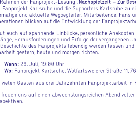
 Rahmen der Fanprojekt-Lesung
„Nachspielzeit – Zur Ges
 Fanprojekt Karlsruhe und die Supporters Karlsruhe zu e
malige und aktuelle Wegbegleiter, Mitarbeitende, Fans 
erationen blicken auf die Entwicklung der Fanprojektarbe
ut euch auf spannende Einblicke, persönliche Anekdoten 
änge, Herausforderungen und Erfolge der vergangenen J
 Geschichte des Fanprojekts lebendig werden lassen und 
arbeit gestern, heute und morgen richten.
28. Juli, 19:00 Uhr
Wann:
Fanprojekt Karlsruhe
, Wolfartsweierer Straße 11, 7
Wo:
 vielen Gästen aus drei Jahrzehnten Fanprojektarbeit in 
 freuen uns auf einen abwechslungsreichen Abend volle
spektiven.