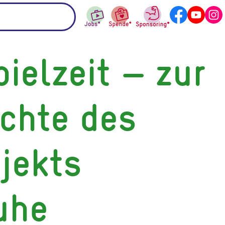
ielzeit – zur
chte des
jekts
uhe