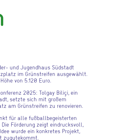
n
der- und Jugendhaus Südstadt
lzplatz im Grünstreifen ausgewählt.
 Höhe von 5.120 Euro.
ferenz 2025: Tolgay Biliçi, ein
dt, setzte sich mit großem
tz am Grünstreifen zu renovieren.
nkt für alle fußballbegeisterten
ie Förderung zeigt eindrucksvoll,
Idee wurde ein konkretes Projekt,
dt zugutekommt.