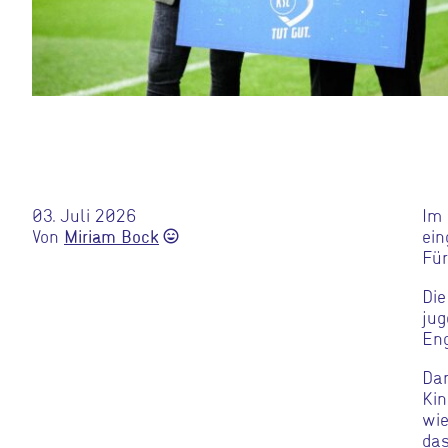
03. Juli 2026
Im
Von
ein
Miriam Bock
sentiment_very_satisfied
Für
Die
jug
Eng
Dan
Kin
wie
da