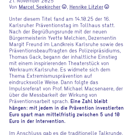
21. November 2025
Von
,
Marcel Seekircher
Henrike Litzler
sentiment_very_satisfied
sentiment_very_satisfied
Unter diesem Titel fand am 14.10.25 der 16.
Karlsruher Präventionstag im Tollhaus statt.
Nach der Begrüßungsrunde mit der neuen
Bürgermeisterin Yvette Melchien, Dezernentin
Margit Freund im Landkreis Karlsruhe sowie des
Präventionsbeauftragten des Polizeipräsidiums,
Thomas Gack, begann der inhaltliche Einstieg
mit einem inspirierenden Theaterstück von
Werkraum:Karlsruhe. Es widmete sich dem
Thema Extremismusprävention auf
eindrucksvolle Weise. Dann folgte das
Impulsreferat von Prof. Michael Macsenaere, der
über die Messbarkeit der Wirkung von
Präventionsarbeit sprach.
Eine Zahl bleibt
hängen: mit jedem in die Prävention investierten
Euro spart man mittelfristig zwischen 5 und 10
Euro in der Intervention.
Im Anschluss gab es die traditionelle Talkrunde,