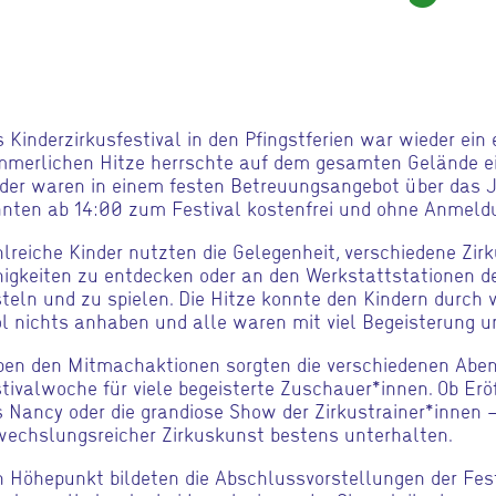
 Kinderzirkusfestival in den Pfingstferien war wieder ein 
merlichen Hitze herrschte auf dem gesamten Gelände ei
der waren in einem festen Betreuungsangebot über das 
nten ab 14:00 zum Festival kostenfrei und ohne Anmel
lreiche Kinder nutzten die Gelegenheit, verschiedene Zir
igkeiten zu entdecken oder an den Werkstattstationen d
teln und zu spielen. Die Hitze konnte den Kindern durch 
l nichts anhaben und alle waren mit viel Begeisterung u
en den Mitmachaktionen sorgten die verschiedenen Abe
tivalwoche für viele begeisterte Zuschauer*innen. Ob Erö
 Nancy oder die grandiose Show der Zirkustrainer*innen
echslungsreicher Zirkuskunst bestens unterhalten.
 Höhepunkt bildeten die Abschlussvorstellungen der Fest