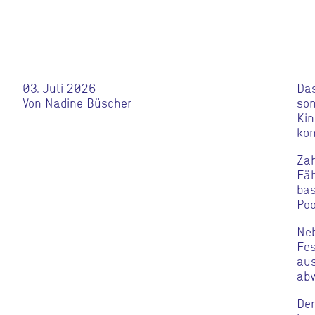
03. Juli 2026
Das
Von Nadine Büscher
som
Kin
kon
Zah
Fäh
bas
Poo
Neb
Fes
aus
abw
Den