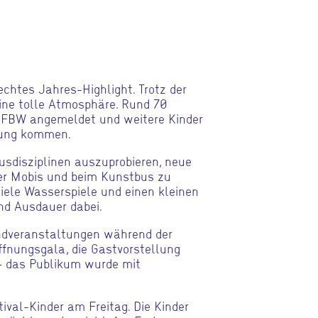
echtes Jahres-Highlight. Trotz der
ne tolle Atmosphäre. Rund 70
JFBW angemeldet und weitere Kinder
dung kommen.
kusdisziplinen auszuprobieren, neue
er Mobis und beim Kunstbus zu
viele Wasserspiele und einen kleinen
nd Ausdauer dabei.
ndveranstaltungen während der
ffnungsgala, die Gastvorstellung
 – das Publikum wurde mit
ival-Kinder am Freitag. Die Kinder