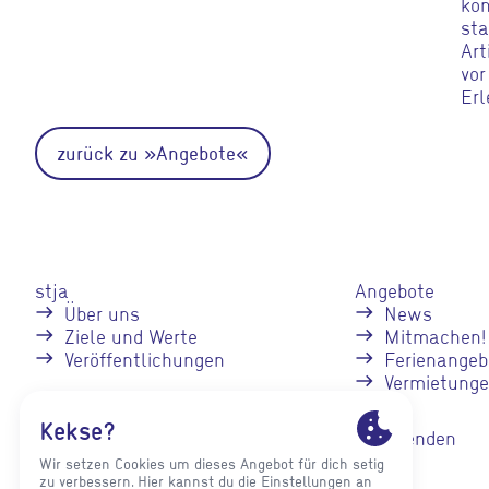
kon
sta
Art
vor
Erl
zurück zu »Angebote«
stja
Angebote
Über uns
News
Ziele und Werte
Mitmachen!
Veröffentlichungen
Ferienangeb
Vermietung
Fachstellen
Spenden
Einrichtungen
Jugendverbände