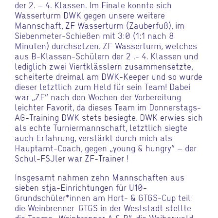
der 2. – 4. Klassen. Im Finale konnte sich
Wasserturm DWK gegen unsere weitere
Mannschaft, ZF Wasserturm (Zauberfuß), im
Siebenmeter-Schießen mit 3:0 (1:1 nach 8
Minuten) durchsetzen. ZF Wasserturm, welches
aus B-Klassen-Schülern der 2 .- 4. Klassen und
lediglich zwei Viertklässlern zusammensetzte,
scheiterte dreimal am DWK-Keeper und so wurde
dieser letztlich zum Held für sein Team! Dabei
war „ZF“ nach den Wochen der Vorbereitung
leichter Favorit, da dieses Team im Donnerstags-
AG-Training DWK stets besiegte. DWK erwies sich
als echte Turniermannschaft, letztlich siegte
auch Erfahrung, verstärkt durch mich als
Hauptamt-Coach, gegen „young & hungry“ – der
Schul-FSJler war ZF-Trainer !
Insgesamt nahmen zehn Mannschaften aus
sieben stja-Einrichtungen für U10-
Grundschüler*innen am Hort- & GTGS-Cup teil:
die Weinbrenner-GTGS in der Weststadt stellte
die Teams „Weinbrenner A & B“, die Weiherwald-