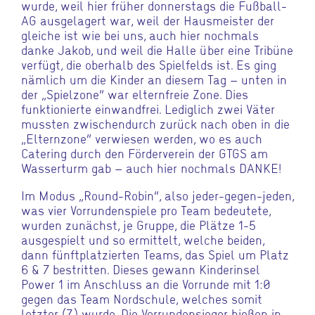
wurde, weil hier früher donnerstags die Fußball-
AG ausgelagert war, weil der Hausmeister der
gleiche ist wie bei uns, auch hier nochmals
danke Jakob, und weil die Halle über eine Tribüne
verfügt, die oberhalb des Spielfelds ist. Es ging
nämlich um die Kinder an diesem Tag – unten in
der „Spielzone“ war elternfreie Zone. Dies
funktionierte einwandfrei. Lediglich zwei Väter
mussten zwischendurch zurück nach oben in die
„Elternzone“ verwiesen werden, wo es auch
Catering durch den Förderverein der GTGS am
Wasserturm gab – auch hier nochmals DANKE!
Im Modus „Round-Robin“, also jeder-gegen-jeden,
was vier Vorrundenspiele pro Team bedeutete,
wurden zunächst, je Gruppe, die Plätze 1-5
ausgespielt und so ermittelt, welche beiden,
dann fünftplatzierten Teams, das Spiel um Platz
6 & 7 bestritten. Dieses gewann Kinderinsel
Power 1 im Anschluss an die Vorrunde mit 1:0
gegen das Team Nordschule, welches somit
letzter (7.) wurde. Die Vorrundensieger hießen in