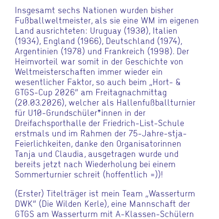
Insgesamt sechs Nationen wurden bisher
Fußballweltmeister, als sie eine WM im eigenen
Land ausrichteten: Uruguay (1930), Italien
(1934), England (1966), Deutschland (1974),
Argentinien (1978) und Frankreich (1998). Der
Heimvorteil war somit in der Geschichte von
Weltmeisterschaften immer wieder ein
wesentlicher Faktor, so auch beim „Hort- &
GTGS-Cup 2026“ am Freitagnachmittag
(20.03.2026), welcher als Hallenfußballturnier
für U10-Grundschüler*innen in der
Dreifachsporthalle der Friedrich-List-Schule
erstmals und im Rahmen der 75-Jahre-stja-
Feierlichkeiten, danke den Organisatorinnen
Tanja und Claudia, ausgetragen wurde und
bereits jetzt nach Wiederholung bei einem
Sommerturnier schreit (hoffentlich =))!
(Erster) Titelträger ist mein Team „Wasserturm
DWK“ (Die Wilden Kerle), eine Mannschaft der
GTGS am Wasserturm mit A-Klassen-Schülern