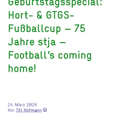
Geburtstagsspecial:
Hort- & GTGS-
Fußballcup – 75
Jahre stja –
Football’s coming
home!
24. März 2026
Von
Till Hofmann
sentiment_very_satisfied