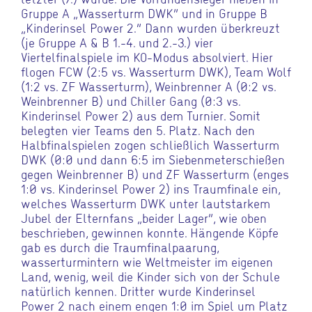
Gruppe A „Wasserturm DWK“ und in Gruppe B
„Kinderinsel Power 2.“ Dann wurden überkreuzt
(je Gruppe A & B 1.-4. und 2.-3.) vier
Viertelfinalspiele im KO-Modus absolviert. Hier
flogen FCW (2:5 vs. Wasserturm DWK), Team Wolf
(1:2 vs. ZF Wasserturm), Weinbrenner A (0:2 vs.
Weinbrenner B) und Chiller Gang (0:3 vs.
Kinderinsel Power 2) aus dem Turnier. Somit
belegten vier Teams den 5. Platz. Nach den
Halbfinalspielen zogen schließlich Wasserturm
DWK (0:0 und dann 6:5 im Siebenmeterschießen
gegen Weinbrenner B) und ZF Wasserturm (enges
1:0 vs. Kinderinsel Power 2) ins Traumfinale ein,
welches Wasserturm DWK unter lautstarkem
Jubel der Elternfans „beider Lager“, wie oben
beschrieben, gewinnen konnte. Hängende Köpfe
gab es durch die Traumfinalpaarung,
wasserturmintern wie Weltmeister im eigenen
Land, wenig, weil die Kinder sich von der Schule
natürlich kennen. Dritter wurde Kinderinsel
Power 2 nach einem engen 1:0 im Spiel um Platz