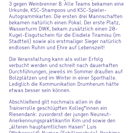
3 gegen Weinbrenner B. Alle Teams bekamen eine
Urkunde, KSC-Shampoos und KSC-Spieler-
Autogrammkarten. Die ersten drei Mannschaften
bekamen natürlich einen Pokal. Der erste Platz,
Wasserturm DWK, bekam zusätzlich einen 20-
Kugel-Eisgutschein für die Eisdiele Tiramisu (im
Stadtteil) sowie als erstmaliger Sieger natürlich
endlosen Ruhm und Ehre auf Lebenszeit!
Die Veranstaltung kann als voller Erfolg
verbucht werden und schreit nach dauerhaften
Durchführungen, jeweils im Sommer draußen auf
Bolzplätzen und im Winter in einer Sporthalle.
Lediglich die Kommunikation Drumherum hätte
etwas besser sein können.
Abschließend gilt nochmals allen in die
Trainerrolle geschlüpften Kolleg*innen ein
Riesendank: zuvorderst der jungen Neureut-
Anerkennungspraktikantin Kim und sowie den
„älteren hauptamtlichen Hasen“ Luis
(Weiherwald), Numan (Schillerschule), Ibrahima