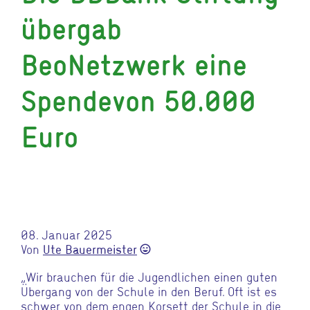
übergab
BeoNetzwerk eine
Spendevon 50.000
Euro
08. Januar 2025
Von
Ute Bauermeister
sentiment_very_satisfied
„Wir brauchen für die Jugendlichen einen guten
Übergang von der Schule in den Beruf. Oft ist es
schwer von dem engen Korsett der Schule in die