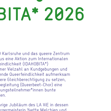
BITA* 2026
D Karlsruhe und das queere Zentrum
s eine Aktion zum Internationalen
eindlichkeit (IDAHOBITA*)
einer Vielzahl an Kundgebungen und
ende Queerfeindlichkeit aufmerksam
ere Gleichberechtigung zu setzen,
egleitung (Queerbeet-Chor) eine
ebungsteilnehmer*innen bunte
en.
rige Jubiläum des LA ViE in dessen
ürgermeisterin Yvette Melchien und