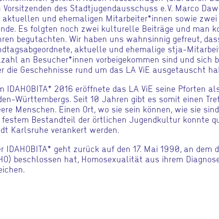
 Vorsitzenden des Stadtjugendausschuss e. V. Marco Daw
 aktuellen und ehemaligen Mitarbeiter*innen sowie zwei
nde. Es folgten noch zwei kulturelle Beiträge und man 
ren begutachten. Wir haben uns wahnsinnig gefreut, das
dtagsabgeordnete, aktuelle und ehemalige stja-Mitarbei
lzahl an Besucher*innen vorbeigekommen sind und sich b
r die Geschehnisse rund um das LA ViE ausgetauscht ha
 IDAHOBITA* 2016 eröffnete das LA ViE seine Pforten a
en-Württembergs. Seit 10 Jahren gibt es somit einen Tre
ere Menschen. Einen Ort, wo sie sein können, wie sie sin
 festem Bestandteil der örtlichen Jugendkultur konnte que
dt Karlsruhe verankert werden.
r IDAHOBITA* geht zurück auf den 17. Mai 1990, an dem 
O) beschlossen hat, Homosexualität aus ihrem Diagnose
eichen.