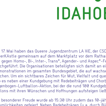
IDAHO
17. Mai haben das Queere Jugendzentrum LA ViE, der CS
erKAstle gemeinsam auf dem Marktplatz vor dem Rathau
 gegen Homo-, Bi-, Inter-, Trans*, Agender- und Aspec*-F
chgeführt. Die Organisationen beteiligten sich damit an 
onstrationen im gesamten Bundesgebiet, die auf wachs
hen. Um ein sichtbares Zeichen für Mut, Vielfalt und que
 es neben einer Kundgebung mit Redebeiträgen und Chorb
enbogen-Luftballon-Aktion, bei der die rund 100 Kundg
lons mit ihren Wünschen und Hoffnungen aufsteigen ließ
 besonderer Freude wurde ab 15:30 Uhr zudem das 10-jäh
mlichkeiten gefeiert. Neben Redebeiträgen (u. a. durch B