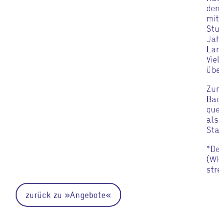
den
mit
Stu
Jah
Lan
Vie
übe
Zum
Bad
que
als
Sta
*De
(WH
str
zurück zu »Angebote«