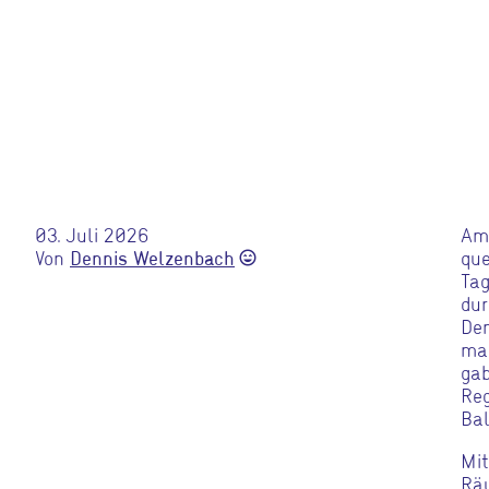
03. Juli 2026
Am 
Von
que
Dennis Welzenbach
sentiment_very_satisfied
Tag
dur
Dem
mac
gab
Reg
Bal
Mit
Räu