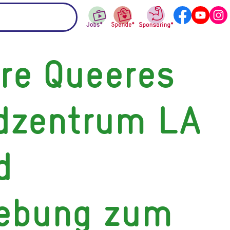
re Queeres
dzentrum LA
d
ebung zum