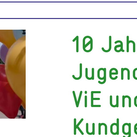
10 Jah
Jugen
ViE un
Kundg