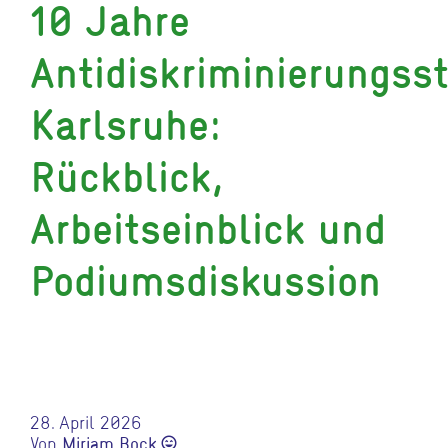
10 Jahre
Antidiskriminierungsst
Karlsruhe:
Rückblick,
Arbeitseinblick und
Podiumsdiskussion
28. April 2026
Von
Miriam Bock
sentiment_very_satisfied