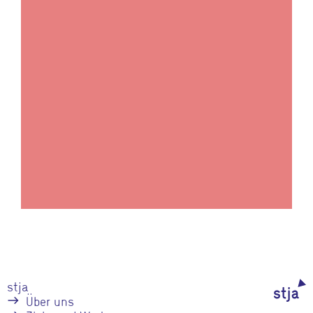
Jugend- und
Fachkräfteaustausch
Krasnodar
stja
Über uns